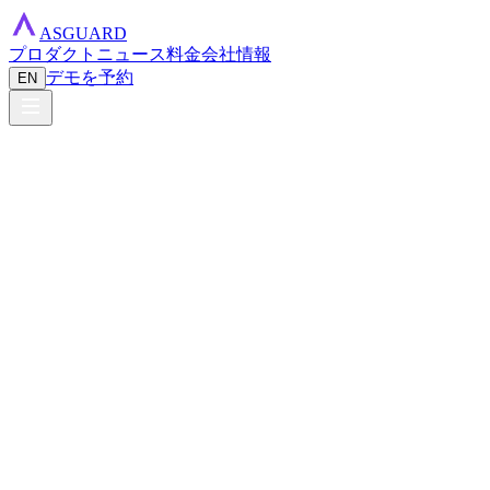
ASGUARD
プロダクト
ニュース
料金
会社情報
デモを予約
EN
asguard — terminal